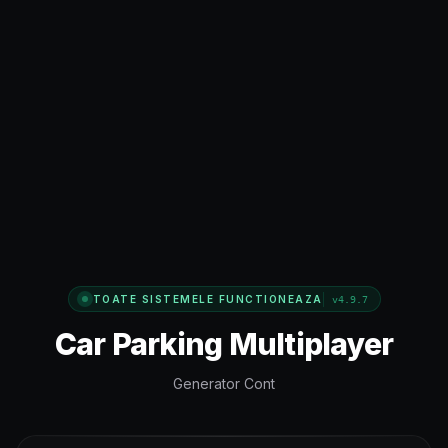
TOATE SISTEMELE FUNCTIONEAZA
v4.9.7
Car Parking Multiplayer
Generator Cont