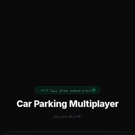
تمام سسٹمز فعال ہیں
v4.9.7
Car Parking Multiplayer
اکاؤنٹ جنریٹر