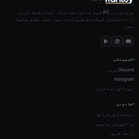
موبائل اور PC گیمز کے لیے مفت ٹولز۔ تمام ملاحظہ کرنے
والے استعمال کی شرائط قبول کرتے ہیں۔ جملہ حقوق محفوظ
ہیں۔
کمیونٹی
Discord سرور
Instagram
ایپ ڈاؤن لوڈ کریں
قانونی
استعمال کی شرائط
پرائیویسی پالیسی
رابطہ کریں