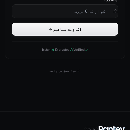
اکاؤنٹ بنائیں
Instant
Encrypted
Verified
ہوم پیج پر واپس
V2.0