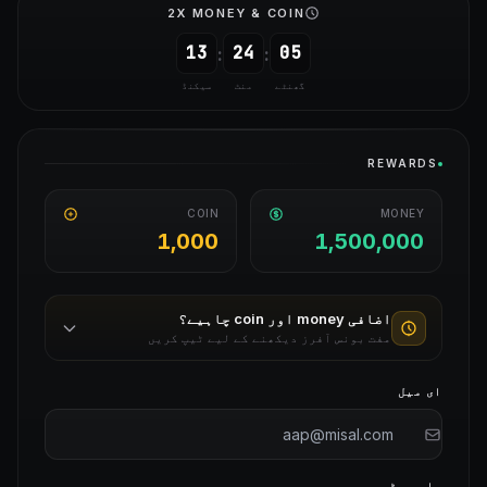
2X MONEY & COIN
13
24
05
:
:
گھنٹے
منٹ
سیکنڈ
REWARDS
COIN
MONEY
1,000
1,500,000
اضافی money اور coin چاہیے؟
مفت بونس آفرز دیکھنے کے لیے ٹیپ کریں
ہمارے Telegram چینل میں شامل ہوں
+250,000
ای میل
حاصل کریں
بونس حاصل کرنے کے لیے @ranteyglobal میں شامل ہوں
Instagram پر ہمیں فالو کریں
+250
حاصل کریں
بونس حاصل کرنے کے لیے @rantey.official کو فالو کریں
پاس ورڈ