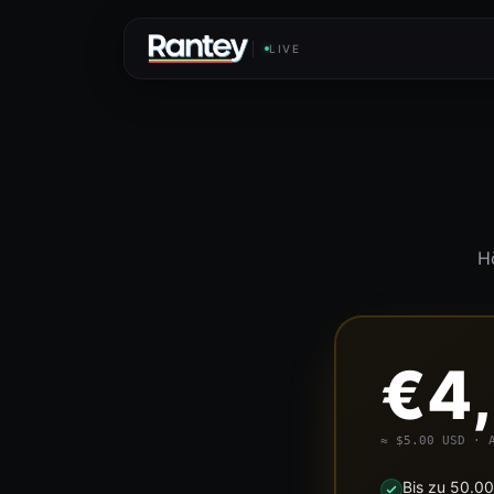
LIVE
Hö
€4
≈ $5.00 USD · 
Bis zu 50.0