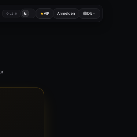
Anmelden
DE
VIP
v2.0
ar.