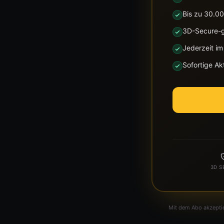
Bis zu 30.00
3D-Secure-g
Jederzeit i
Sofortige A
3D S
Mit dem Abo akzeptie