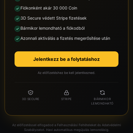
Fiókonként akár 30 000 Coin
3D Secure védett Stripe fizetések
Bármikor lemondható a fiókodból
Azonnali aktiválás a fizetés megerősítése után
Jelentkezz be a folytatáshoz
Az előfizetéshez be kell jelentkezned.
3D SECURE
STRIPE
BÁRMIKOR
LEMONDHATÓ
Az előfizetéssel elfogadod a Felhasználási Feltételeket és Adatvédelmi
Szabályzatot. Havi automatikus megújulás lemondásig.