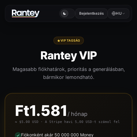
Bejelentkezés
HU
VIP TAGSÁG
Rantey VIP
Magasabb fiókhatárok, prioritás a generálásban,
bármikor lemondható.
Ft1.581
/ hónap
≈ $5.00 USD · A Stripe havi 5,00 USD-t számol fel
Fiókonként akár 50 000 000 Money