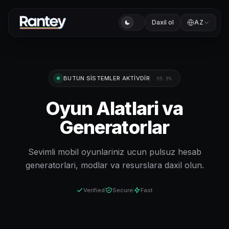
Daxil ol
AZ
BUTUN SISTEMLER AKTIVDIR
99.9%
Oyun Alatlari va
Generatorlar
Sevimli mobil oyunlariniz ucun pulsuz hesab
generatorlari, modlar va resurslara daxil olun.
Verified
Secure
Fast