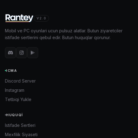
V2.0
Mobil ve PC oyunlari ucun pulsuz alatlar. Butun ziyaretciler
istifade sertlerini qebul edir. Butun huquqlar qorunur.
ICMA
Discord Server
Instagram
Tetbiqi Yukle
HUQUQI
Istifade Sertleri
Mexfilik Siyaseti