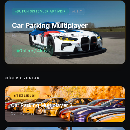
BUTUN SISTEMLER AKTIVDIR
v4.9.7
Car Parking Multiplayer
Hesab Generatoru - Coin, Pul, Mashin
Online / Aktiv
DIGER OYUNLAR
TEZLIKLƏ!
00:00:00
Car Parking Multiplayer 2
Coin, Pul, Mashin