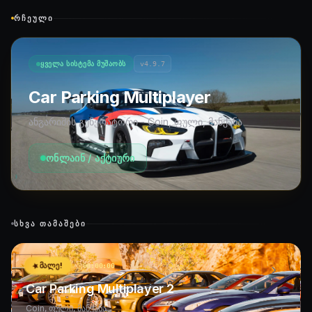
ᲠᲩᲔᲣᲚᲘ
ᲧᲕᲔᲚᲐ ᲡᲘᲡᲢᲔᲛᲐ ᲛᲣᲨᲐᲝᲑᲡ
v4.9.7
Car Parking Multiplayer
ანგარიშის გენერატორი - Coin, ფული, მანქანა
ონლაინ / აქტიური
ᲡᲮᲕᲐ ᲗᲐᲛᲐᲨᲔᲑᲘ
ᲛᲐᲚᲔ!
00:00:00
Car Parking Multiplayer 2
Coin, ფული, მანქანა