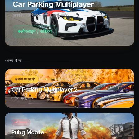
Car Parking Multiplayer
अकाउंट जेनरेटर - कॉइन, मनी, कार
ऑनलाइन / सक्रिय
अन्य गेम्स
जल्द आ रहा है!
00:00:00
Car Parking Multiplayer 2
कॉइन, मनी, कार
ऑफलाइन
Pubg Mobile