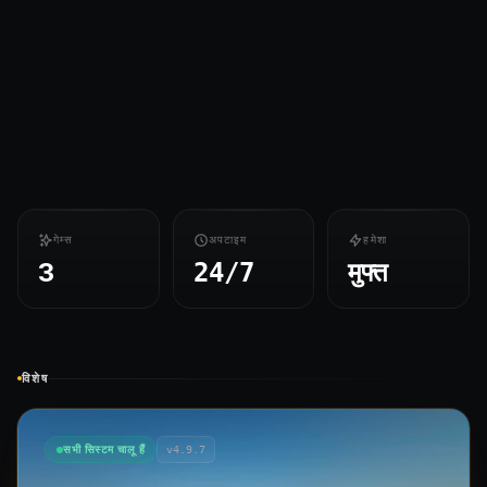
गेम्स
अपटाइम
हमेशा
3
मुफ्त
24/7
विशेष
सभी सिस्टम चालू हैं
v4.9.7